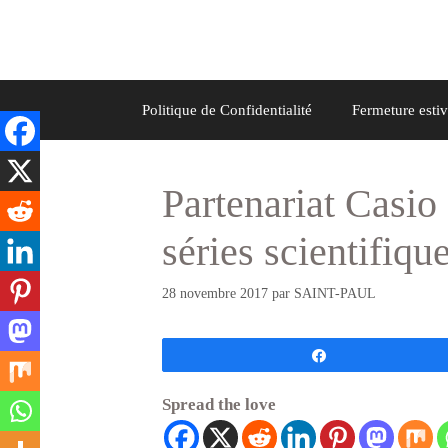
Aller
au
contenu
Politique de Confidentialité
Fermeture estiv
Partenariat Casio 
séries scientifiqu
28 novembre 2017
par
SAINT-PAUL
Partagez
Spread the love