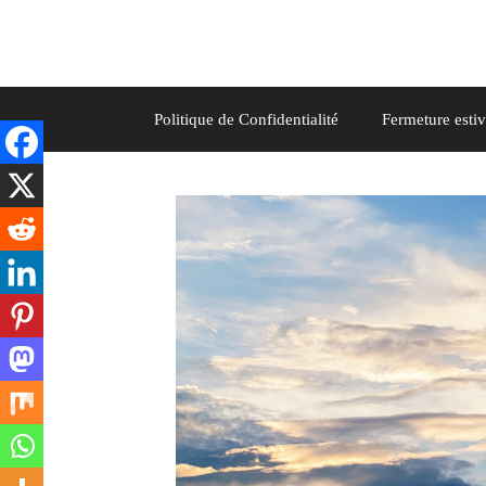
Aller
au
contenu
Politique de Confidentialité
Fermeture estiv