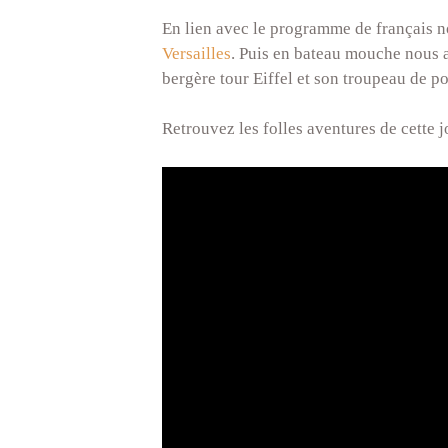
En lien avec le programme de français n
Versailles
. Puis en bateau mouche nous 
bergère tour Eiffel et son troupeau de po
Retrouvez les folles aventures de cette jo