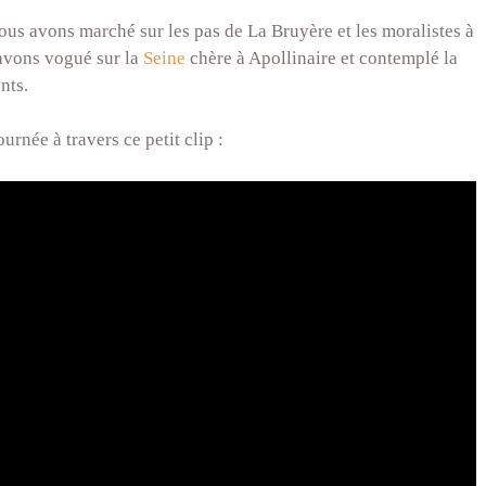
ous avons marché sur les pas de La Bruyère et les moralistes à
avons vogué sur la
Seine
chère à Apollinaire et contemplé la
nts.
urnée à travers ce petit clip :