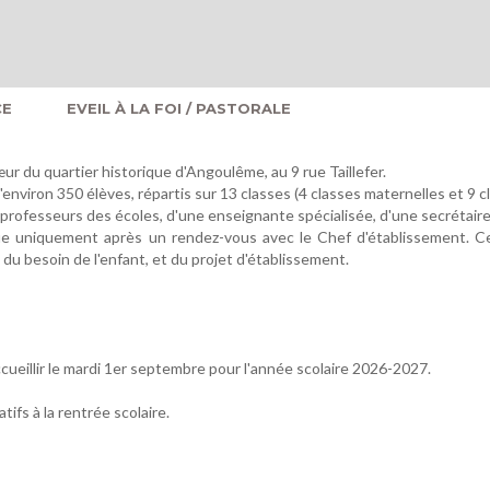
CE
EVEIL À LA FOI / PASTORALE
œur du quartier historique d'Angoulême, au 9 rue Taillefer.
viron 350 élèves, répartis sur 13 classes (4 classes maternelles et 9 cl
rofesseurs des écoles, d'une enseignante spécialisée, d'une secrétair
fectue uniquement après un rendez-vous avec le Chef d'établissement. 
du besoin de l'enfant, et du projet d'établissement.
ueillir le mardi 1er septembre pour l'année scolaire 2026-2027.
ifs à la rentrée scolaire.