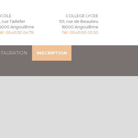
ECOLE
COLLEGE LYCEE
, rue Taillefer
101, rue de Beaulieu
6000 Angoulême
16000 Angoulême
él : 05 45 92 04 79
Tél : 05 45 90 05 50
STAURATION
INSCRIPTION